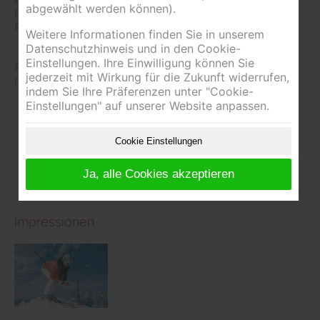
abgewählt werden können).
bis 4 Jahre: frei
Preis auf Anfrage
Weitere Informationen finden Sie in unserem
Datenschutzhinweis und in den Cookie-
Einstellungen. Ihre Einwilligung können Sie
Preise sind exkl. Nächtigungsabgabe
jederzeit mit Wirkung für die Zukunft widerrufen,
(ab 15 Jahren €2,50 pro Person und Nacht)
indem Sie Ihre Präferenzen unter "Cookie-
Einstellungen" auf unserer Website anpassen.
Cookie Einstellungen
Ja, alle Cookies akzeptieren
Impressionen