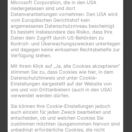
Microsoft Corporation, die in den USA
Halbpension
€
niedergelassen sind und dort
112,00
Datenverarbeitungen vornehmen. Den USA wird
vom Europäischen Gerichtshof kein
angemessenes Datenschutzniveau bescheinigt.
27.03.2027 - Saisonende
pro
Es besteht insbesondere das Risiko, dass Ihre
Person
Daten dem Zugriff durch US-Behörden zu
& Tag
Kontroll- und Überwachungszwecken unterliegen
und dagegen keine wirksamen Rechtsbehelfe zur
Verfügung stehen.
Halbpension
€
109,00
Mit Ihrem Klick auf „Ja, alle Cookies akzeptieren“
stimmen Sie zu, dass Cookies wie hier, in dem
Datenschutzhinweis und unter Cookie-
Einstellungen dargestellt auf der Website von
uns und von Drittanbietern (auch in den USA)
verwendet werden dürfen.
Sie können Ihre Cookie-Einstellungen jedoch
auch einzeln für jeden Zweck bearbeiten und
entscheiden, ob und welchen Cookies Sie
zustimmen möchten (ausgenommen hiervon sind
unbedingt erforderliche Cookies, die nicht
Kinder im Zimmer der Eltern: