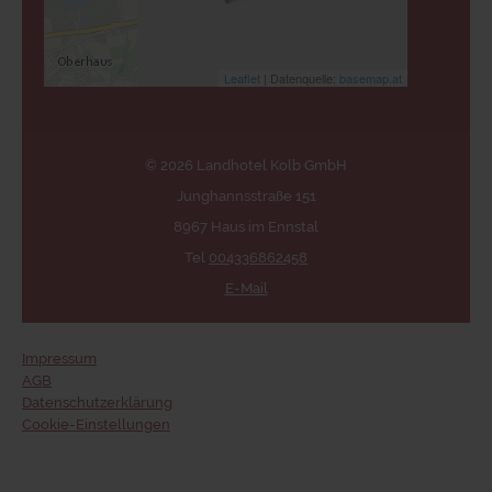
Leaflet
| Datenquelle:
basemap.at
© 2026 Landhotel Kolb GmbH
Junghannsstraße 151
8967 Haus im Ennstal
Tel
004336862458
E-Mail
Impressum
AGB
Datenschutzerklärung
Cookie-Einstellungen