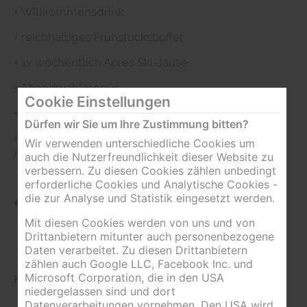
+ Willkommensdrink
+ reichhaltiges Frühstücksbuffet
+ 1x wöchentlich Apres Ski-Jause
+ Abendwahlmenüs
Cookie Einstellungen
+ freie Benützung der 'SAUNAOASE'
Dürfen wir Sie um Ihre Zustimmung bitten?
+ Gästebegrüßungsabend im Zielstadion der WM-
Wir verwenden unterschiedliche Cookies um
Arena
auch die Nutzerfreundlichkeit dieser Website zu
verbessern. Zu diesen Cookies zählen unbedingt
erforderliche Cookies und Analytische Cookies -
die zur Analyse und Statistik eingesetzt werden.
€ 1081,00 pro Person
Mit diesen Cookies werden von uns und von
Drittanbietern mitunter auch personenbezogene
Daten verarbeitet. Zu diesen Drittanbietern
zählen auch Google LLC, Facebook Inc. und
Microsoft Corporation, die in den USA
Kinderpreise und Packages auf Anfrage
niedergelassen sind und dort
Datenverarbeitungen vornehmen. Den USA wird