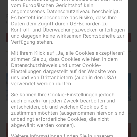
vom Europäischen Gerichtshof kein
angemessenes Datenschutzniveau bescheinigt.
Preise sind exkl. Nächtigungsabgabe
Es besteht insbesondere das Risiko, dass Ihre
(ab 15 Jahren €2,50 pro Person und Nacht)
Daten dem Zugriff durch US-Behörden zu
Kontroll- und Überwachungszwecken unterliegen
und dagegen keine wirksamen Rechtsbehelfe zur
Zurück zur Übersicht
Verfügung stehen.
Mit Ihrem Klick auf „Ja, alle Cookies akzeptieren“
stimmen Sie zu, dass Cookies wie hier, in dem
Impressionen
Datenschutzhinweis und unter Cookie-
Einstellungen dargestellt auf der Website von
uns und von Drittanbietern (auch in den USA)
verwendet werden dürfen.
Sie können Ihre Cookie-Einstellungen jedoch
auch einzeln für jeden Zweck bearbeiten und
entscheiden, ob und welchen Cookies Sie
zustimmen möchten (ausgenommen hiervon sind
unbedingt erforderliche Cookies, die nicht
abgewählt werden können).
Sie befinden sich hier:
>
>
Startseite
News
Vorsaison und
Weitere Informationen finden Sie in unserem